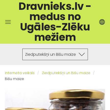
Dravnieks.lv -
medus no
Ugāles-Zlēku
mežiem
Ziedputekšņi un Bišu maize
Interneta veikals
Ziedputekšņi un Bišu maize
Bišu maize