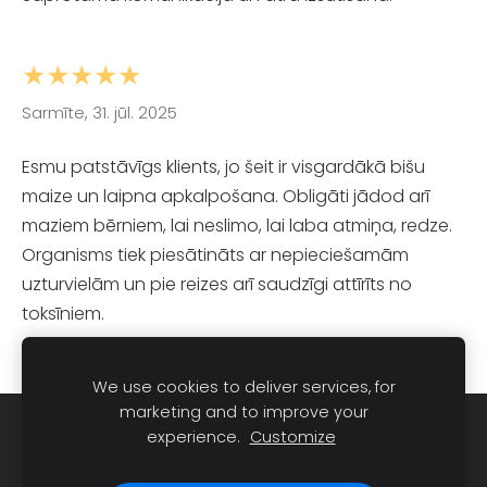
★★★★★
Sarmīte, 31. jūl. 2025
Esmu patstāvīgs klients, jo šeit ir visgardākā bišu
maize un laipna apkalpošana. Obligāti jādod arī
maziem bērniem, lai neslimo, lai laba atmiņa, redze.
Organisms tiek piesātināts ar nepieciešamām
uzturvielām un pie reizes arī saudzīgi attīrīts no
toksīniem.
We use cookies to deliver services, for
marketing and to improve your
Sīkdatnes
experience.
Customize