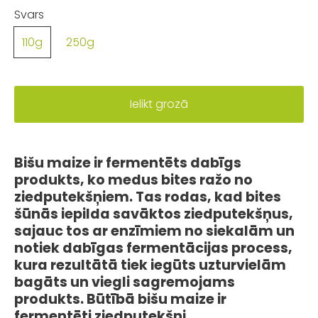
Svars
110g
250g
Ielikt grozā
Bišu maize ir fermentēts dabīgs
produkts, ko medus bites ražo no
ziedputekšņiem. Tas rodas, kad bites
šūnās iepilda savāktos ziedputekšņus,
sajauc tos ar enzīmiem no siekalām un
notiek dabīgas fermentācijas process,
kura rezultātā tiek iegūts uzturvielām
bagāts un viegli sagremojams
produkts. Būtībā bišu maize ir
fermentēti ziedputekšņi.