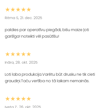
★★★★★
Ritma S, 21. dec. 2025
paldies par operatīvu piegādi, bišu maize ļoti
garšīga! noteikti vēl pasūtīšu!
★★★★★
Ināra, 28. okt. 2025
Loti laba produkcija.Varētu būt drusku ne tik cieti
graudiņi.Taču vertība no tā laikam nemainās.
★★★★★
Iveta Z., 26. okt. 2025