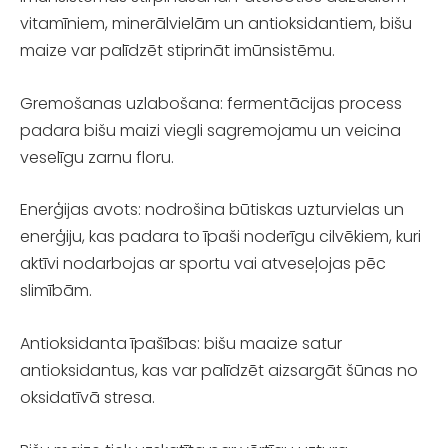
vitamīniem, minerālvielām un antioksidantiem, bišu
maize var palīdzēt stiprināt imūnsistēmu.
Gremošanas uzlabošana: fermentācijas process
padara bišu maizi viegli sagremojamu un veicina
veselīgu zarnu floru.
Enerģijas avots: nodrošina būtiskas uzturvielas un
enerģiju, kas padara to īpaši noderīgu cilvēkiem, kuri
aktīvi nodarbojas ar sportu vai atveseļojas pēc
slimībām.
Antioksidanta īpašības: bišu maaize satur
antioksidantus, kas var palīdzēt aizsargāt šūnas no
oksidatīvā stresa.