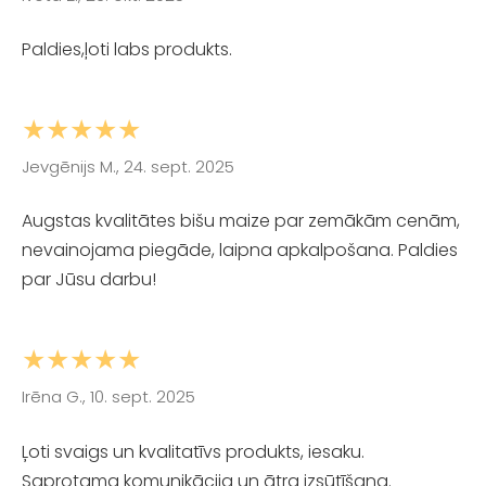
Paldies,ļoti labs produkts.
★★★★★
Jevgēnijs M., 24. sept. 2025
Augstas kvalitātes bišu maize par zemākām cenām,
nevainojama piegāde, laipna apkalpošana. Paldies
par Jūsu darbu!
★★★★★
Irēna G., 10. sept. 2025
Ļoti svaigs un kvalitatīvs produkts, iesaku.
Saprotama komunikācija un ātra izsūtīšana.