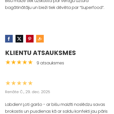
Bišu maize tiek uzskatīta par vērtīgu uztura
bagātinātāju un bieži tiek dēvēta par “Superfood”.
KLIENTU ATSAUKSMES
★★★★★
9 atsauksmes
★★★★★
Renāte Č., 29. dec. 2025
Labdien! Ļoti garšo - ar bišu maizīti noslēdzu savas
brokastis un pusdienas kā ar saldu konfekti jau pāris