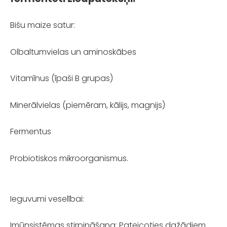
Bišu maize satur:
Olbaltumvielas un aminoskābes
Vitamīnus (īpaši B grupas)
Minerālvielas (piemēram, kālijs, magnijs)
Fermentus
Probiotiskos mikroorganismus.
Ieguvumi veselībai:
Imūnsistēmas stirpināšana: Pateicoties dažādiem