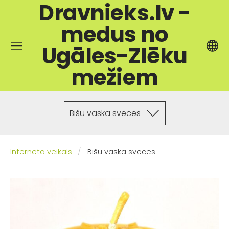
Dravnieks.lv -
medus no
Ugāles-Zlēku
mežiem
Bišu vaska sveces
Interneta veikals
Bišu vaska sveces