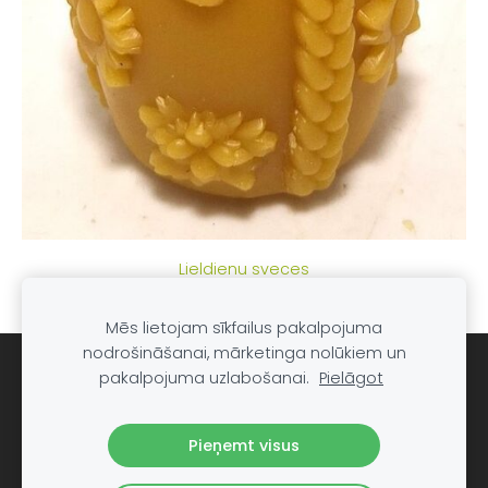
Lieldienu sveces
Mēs lietojam sīkfailus pakalpojuma
nodrošināšanai, mārketinga nolūkiem un
Sīkdatnes
pakalpojuma uzlabošanai.
Pielāgot
Dravnieks Ainars Millers, e-pasts:
Pieņemt visus
dravnieks@gmail.com
, tālrunis 28630031