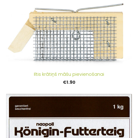
Iltis krātiņš māšu pievienošanai
€1.90