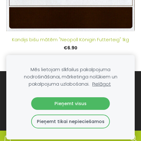
Kandijs bišu mātēm "Neopoll Königin Futterteig" 1kg
€6.90
Mēs lietojam sīkfailus pakalpojuma
nodrošināšanai, mārketinga nolūkiem un
Sīkdatnes
pakalpojuma uzlabošanai.
Pielāgot
Dravnieks Ainars Millers, e-pasts:
Pieņemt visus
dravnieks@gmail.com
, tālrunis 28630031
Pieņemt tikai nepieciešamos