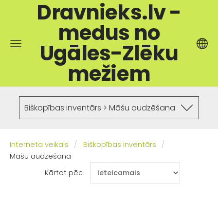
Dravnieks.lv -
medus no
Ugāles-Zlēku
mežiem
Biškopības inventārs > Māšu audzēšana
Interneta veikals
Biškopības inventārs
Māšu audzēšana
Kārtot pēc