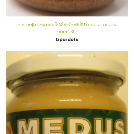
"Ziemeļkurzemes ĪPAŠAIS"-VIRŠU medus ar bišu
maizi 230g
Izpārdots