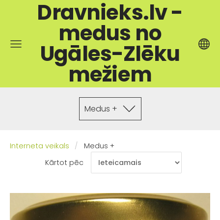
Dravnieks.lv -
medus no
Ugāles-Zlēku
mežiem
Medus +
Interneta veikals
Medus +
Kārtot pēc