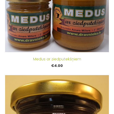
Medus ar ziedputekšņiem
€4.00