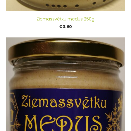
Ziemassvētku medus 250g
€3.90