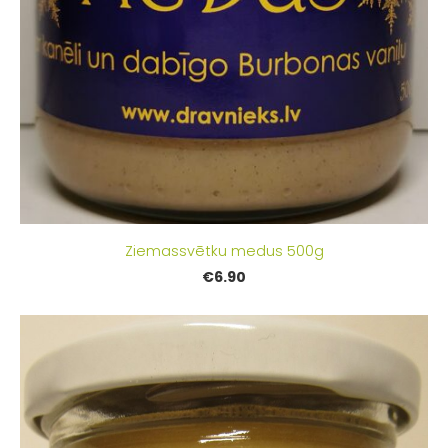
Ziemassvētku medus 500g
€6.90