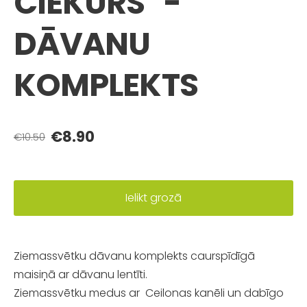
ČIEKURS" -
DĀVANU
KOMPLEKTS
€8.90
€10.50
Ielikt grozā
Ziemassvētku dāvanu komplekts caurspīdīgā
maisiņā ar dāvanu lentīti.
Ziemassvētku medus ar Ceilonas kanēli un dabīgo