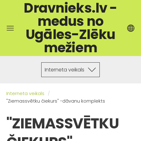
Dravnieks.lv -
medus no
Ugāles-Zlēku
mežiem
Interneta veikals
Interneta veikals
"Ziemassvētku čiekurs" -dāvanu komplekts
"ZIEMASSVĒTKU