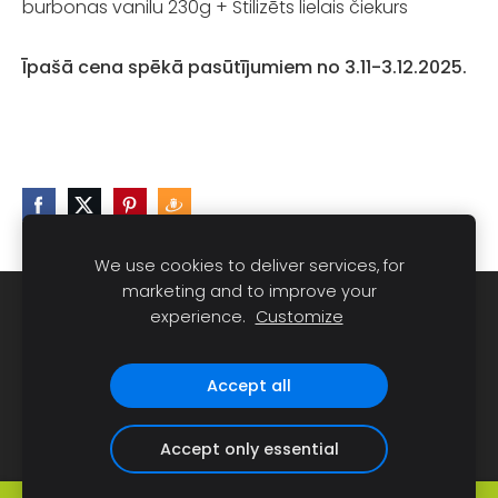
burbonas vanilu 230g + Stilizēts lielais čiekurs
Īpašā cena spēkā pasūtījumiem no 3.11-3.12.2025.
We use cookies to deliver services, for
marketing and to improve your
Sīkdatnes
experience.
Customize
Dravnieks Ainars Millers, e-pasts:
Accept all
dravnieks@gmail.com
, tālrunis 28630031
Accept only essential