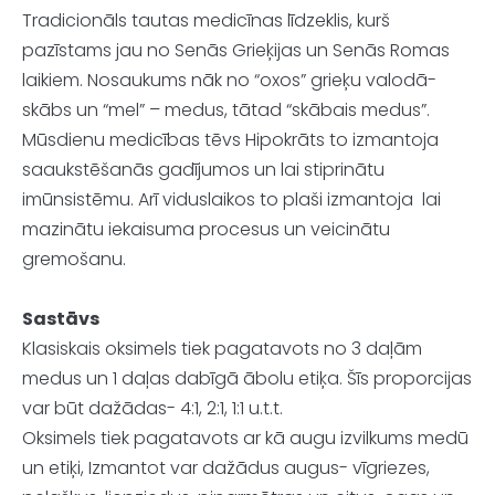
Tradicionāls tautas medicīnas līdzeklis, kurš
pazīstams jau no Senās Grieķijas un Senās Romas
laikiem. Nosaukums nāk no “oxos” grieķu valodā-
skābs un “mel” – medus, tātad “skābais medus”.
Mūsdienu medicības tēvs Hipokrāts to izmantoja
saaukstēšanās gadījumos un lai stiprinātu
imūnsistēmu. Arī viduslaikos to plaši izmantoja lai
mazinātu iekaisuma procesus un veicinātu
gremošanu.
Sastāvs
Klasiskais oksimels tiek pagatavots no 3 daļām
medus un 1 daļas dabīgā ābolu etiķa. Šīs proporcijas
var būt dažādas- 4:1, 2:1, 1:1 u.t.t.
Oksimels tiek pagatavots ar kā augu izvilkums medū
un etiķi, Izmantot var dažādus augus- vīgriezes,