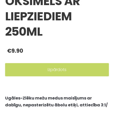
OKSIMELS AR
LIEPZIEDIEM
250ML
€9.90
Izpārdots
Ugāles-Zlēku mežu medus maisījums ar
dabīgu, nepasterizētu ābolu etiķi, attiecība 3:1/