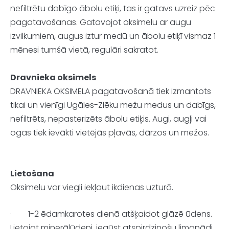
nefiltrētu dabīgo ābolu etiķi, tas ir gatavs uzreiz pēc
pagatavošanas. Gatavojot oksimelu ar augu
izvilkumiem, augus iztur medū un ābolu etiķī vismaz 1
mēnesi tumšā vietā, regulāri sakratot.
Dravnieka oksimels
DRAVNIEKA OKSIMELA pagatavošanā tiek izmantots
tikai un vienīgi Ugāles-Zlēku mežu medus un dabīgs,
nefiltrēts, nepasterizēts ābolu etiķis. Augi, augļi vai
ogas tiek ievākti vietējās pļavās, dārzos un mežos.
Lietošana
Oksimelu var viegli iekļaut ikdienas uzturā.
·
1-2 ēdamkarotes dienā atšķaidot glāzē ūdens.
Lietojot minerālūdeni, iegūst atspirdzinošu limonādi,