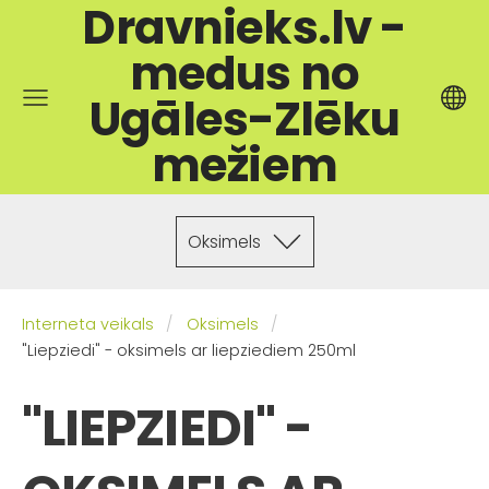
Dravnieks.lv -
medus no
Ugāles-Zlēku
mežiem
Oksimels
Interneta veikals
Oksimels
"Liepziedi" - oksimels ar liepziediem 250ml
"LIEPZIEDI" -