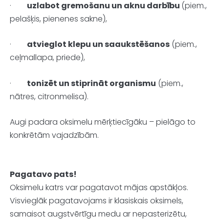
·
uzlabot gremošanu un aknu darbību
(piem.,
pelašķis, pienenes sakne),
·
atvieglot klepu un saaukstēšanos
(piem.,
ceļmallapa, priede),
·
tonizēt un stiprināt organismu
(piem.,
nātres, citronmelisa).
Augi padara oksimelu mērķtiecīgāku – pielāgo to
konkrētām vajadzībām.
Pagatavo pats!
Oksimelu katrs var pagatavot mājas apstākļos.
Visvieglāk pagatavojams ir klasiskais oksimels,
samaisot augstvērtīgu medu ar nepasterizētu,