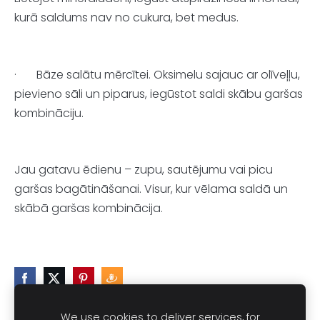
kurā saldums nav no cukura, bet medus.
·
Bāze salātu mērcītei. Oksimelu sajauc ar olīveļļu,
pievieno sāli un piparus, iegūstot saldi skābu garšas
kombināciju.
Jau gatavu ēdienu – zupu, sautējumu vai picu
garšas bagātināšanai. Visur, kur vēlama saldā un
skābā garšas kombinācija.
We use cookies to deliver services, for