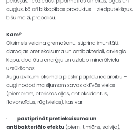
pelašķus, liepziedus, piparmētras un citus, ogas un
augļus, kā arī biškopības produktus – ziedputekšņus,
bišu maizi, propolisu.
Kam?
Oksimels veicina gremošanu, stiprina imunitāti,
darbojas pretiekaisuma un antibakteriāli, atvieglo
klepu, dod ātru enerģiju un uzlabo minerālvielu
uzsūkšanos.
Augu izvilkumi oksimelā piešķir papildu iedarbību –
augi nodod maisījumam savas aktīvās vielas
(piemēram, ēteriskās eļļas, antioksidantus,
flavonoīdus, rūgtvielas), kas var:
·
pastiprināt pretiekaisuma un
antibakteriālo efektu
(piem., timiāns, salvija),