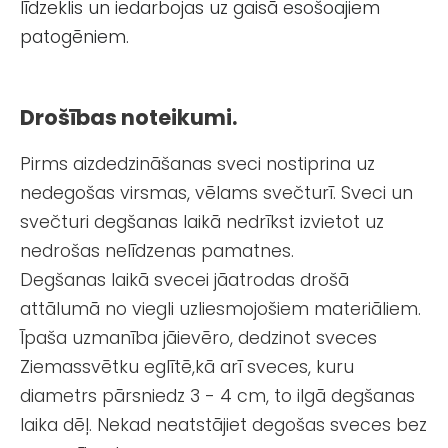
līdzeklis un iedarbojas uz gaisā esošoajiem
patogēniem.
Drošības noteikumi.
Pirms aizdedzināšanas sveci nostiprina uz
nedegošas virsmas, vēlams svečturī. Sveci un
svečturi degšanas laikā nedrīkst izvietot uz
nedrošas nelīdzenas pamatnes.
Degšanas laikā svecei jāatrodas drošā
attālumā no viegli uzliesmojošiem materiāliem.
Īpaša uzmanība jāievēro, dedzinot sveces
Ziemassvētku eglītē,kā arī sveces, kuru
diametrs pārsniedz 3 - 4 cm, to ilgā degšanas
laika dēļ. Nekad neatstājiet degošas sveces bez