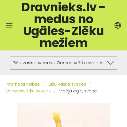
Dravnieks.lv -
medus no
Ugāles-Zlēku
mežiem
Bišu vaska sveces > Ziemassvētku sveces
Interneta veikals
Bišu vaska sveces
Ziemassvētku sveces
Vidējā egle, svece