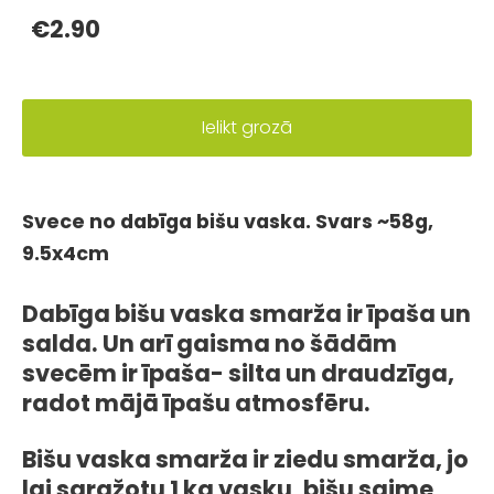
€2.90
Ielikt grozā
Svece no dabīga bišu vaska. Svars ~58g,
9.5x4cm
Dabīga bišu vaska smarža ir īpaša un
salda. Un arī gaisma no šādām
svecēm ir īpaša- silta un draudzīga,
radot mājā īpašu atmosfēru.
Bišu vaska smarža ir ziedu smarža, jo
lai saražotu 1 kg vasku, bišu saime