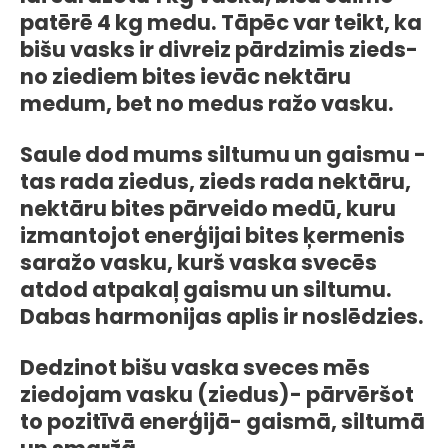
patērē 4 kg medu. Tāpēc var teikt, ka
bišu vasks ir divreiz pārdzimis zieds-
no ziediem bites ievāc nektāru
medum, bet no medus ražo vasku.
Saule dod mums siltumu un gaismu -
tas rada ziedus, zieds rada nektāru,
nektāru bites pārveido medū, kuru
izmantojot enerģijai bites ķermenis
saražo vasku, kurš vaska svecēs
atdod atpakaļ gaismu un siltumu.
Dabas harmonijas aplis ir noslēdzies.
Dedzinot bišu vaska sveces mēs
ziedojam vasku (ziedus)- pārvēršot
to pozitīvā enerģijā- gaismā, siltumā