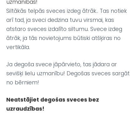
uzmanības!
Siltākās telpās sveces izdeg ātrāk.. Tas notiek
arī tad, ja sveci dedzina tuvu virsmai, kas
atstaro sveces izdalīto siltumu. Svece izdeg
ātrāk, ja tās novietojums būtiski atšķiras no
vertikāla.
Ja degoša svece jāpārvieto, tas jādara ar
sevišķi lielu uzmanību! Degošas sveces sargāt
no bērniem!
Neatstājiet degošas sveces bez
uzraudzības!