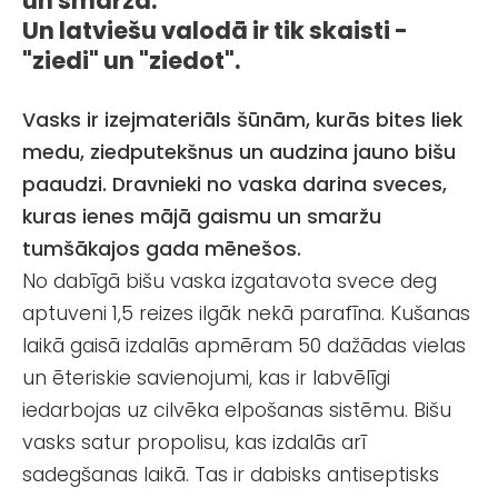
un smaržā.
Un latviešu valodā ir tik skaisti -
"ziedi" un "ziedot".
Vasks ir izejmateriāls šūnām, kurās bites liek
medu, ziedputekšnus un audzina jauno bišu
paaudzi. Dravnieki no vaska darina sveces,
kuras ienes mājā gaismu un smaržu
tumšākajos gada mēnešos.
No dabīgā bišu vaska izgatavota svece deg
aptuveni 1,5 reizes ilgāk nekā parafīna. Kušanas
laikā gaisā izdalās apmēram 50 dažādas vielas
un ēteriskie savienojumi, kas ir labvēlīgi
iedarbojas uz cilvēka elpošanas sistēmu. Bišu
vasks satur propolisu, kas izdalās arī
sadegšanas laikā. Tas ir dabisks antiseptisks