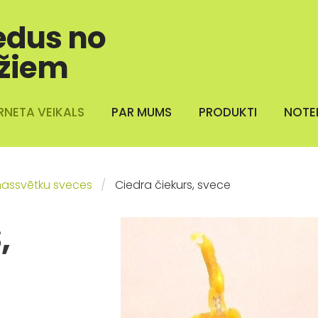
edus no
žiem
RNETA VEIKALS
PAR MUMS
PRODUKTI
NOTE
assvētku sveces
Ciedra čiekurs, svece
,