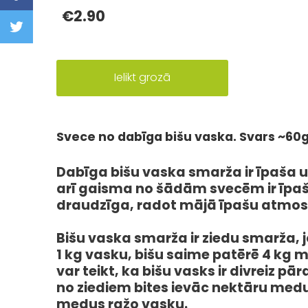
€2.90
Ielikt grozā
Svece no dabīga bišu vaska. Svars ~60
Dabīga bišu vaska smarža ir īpaša u
arī gaisma no šādām svecēm ir īpaš
draudzīga, radot mājā īpašu atmos
Bišu vaska smarža ir ziedu smarža, j
1 kg vasku, bišu saime patērē 4 kg 
var teikt, ka bišu vasks ir divreiz pā
no ziediem bites ievāc nektāru med
medus ražo vasku.