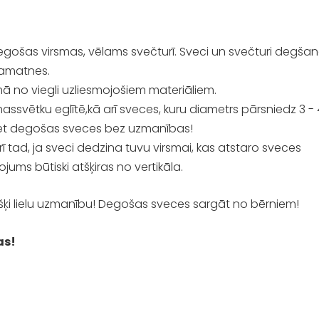
egošas virsmas, vēlams svečturī. Sveci un svečturi degša
pamatnes.
ā no viegli uzliesmojošiem materiāliem.
ssvētku eglītē,kā arī sveces, kuru diametrs pārsniedz 3 - 
jiet degošas sveces bez uzmanības!
rī tad, ja sveci dedzina tuvu virsmai, kas atstaro sveces
ojums būtiski atšķiras no vertikāla.
šķi lielu uzmanību! Degošas sveces sargāt no bērniem!
as!