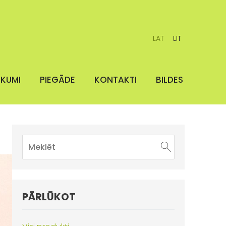
LAT
LIT
IKUMI
PIEGĀDE
KONTAKTI
BILDES
PĀRLŪKOT