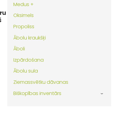
Medus +
ru
Oksimels
š
Propoliss
Ābolu kraukšķi
Āboli
Izpārdošana
Ābolu sula
Ziemassvētku dāvanas
Biškopības inventārs
›