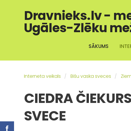
Dravnieks.lv - m
Ugāles-Zlēku me
SĀKUMS
INTE
Interneta veikals
Bišu vaska sveces
Ziem
CIEDRA ČIEKURS
SVECE