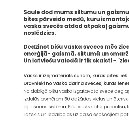
Saule dod mums siltumu un gaismu -
bites pārveido medū, kuru izmantojo
vaska svecēs atdod atpakaļ gaismu 
noslēdzies.
Dedzinot bišu vaska sveces mēs zied
enerģijā- gaismā, siltumā un smarž
Un latviešu valodā ir tik skaisti - "zie
Vasks ir izejmateriāls šūnām, kurās bites li
Dravnieki no vaska darina sveces, kuras i
No dabīgā bišu vaska izgatavota svece deg aptu
izdalās apmēram 50 dažādas vielas un ēteriskie 
elpošanas sistēmu. Bišu vasks satur propolisu, k
līdzeklis un iedarbojas uz gaisā esošoajiem pa