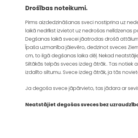
Drošības noteikumi.
Pirms aizdedzināšanas sveci nostiprina uz ned
laikā nedrīkst izvietot uz nedrošas nelīdzenas 
Degšanas laikā svecei jāatrodas drošā attālum
Īpaša uzmanība jāievēro, dedzinot sveces Ziema
cm, to ilgā degšanas laika dēļ. Nekad neatstā
Siltākās telpās sveces izdeg ātrāk.. Tas notiek a
izdalīto siltumu. Svece izdeg ātrāk, ja tās noviet
Ja degoša svece jāpārvieto, tas jādara ar sevi
Neatstājiet degošas sveces bez uzraudzīb