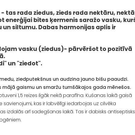
 tas rada ziedus, zieds rada nektāru, nektā
t enerģijai bites ķermenis saražo vasku, kur
un siltumu. Dabas harmonijas aplis ir
ojam vasku (ziedus)- pārvēršot to pozitīvā
ā.
di" un "ziedot".
ek medu, ziedputekšnus un audzina jauno bišu paaudzi.
enes mājā gaismu un smaržu tumšākajos gada mēnešos.
veni 1,5 reizes ilgāk nekā parafīna. Kušanas laikā gaisā
savienojumi, kas ir labvēlīgi iedarbojas uz cilvēka
as izdalās arī sadegšanas laikā. Tas ir dabisks antiseptisks
togēniem.