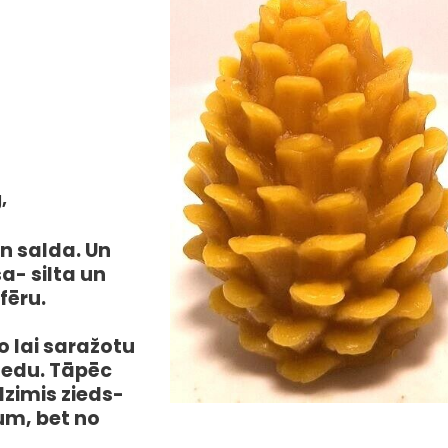
g,
n salda. Un
a- silta un
fēru.
o lai saražotu
medu. Tāpēc
rdzimis zieds-
um, bet no