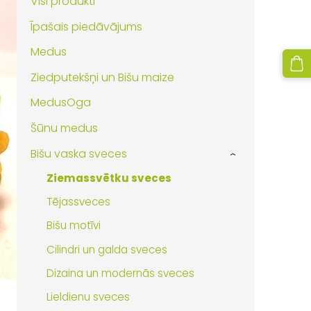
Visi produkti
Īpašais piedāvājums
Medus
Ziedputekšņi un Bišu maize
MedusOga
Šūnu medus
Bišu vaska sveces
›
Ziemassvētku sveces
Tējassveces
Bišu motīvi
Cilindri un galda sveces
Dizaina un modernās sveces
Lieldienu sveces