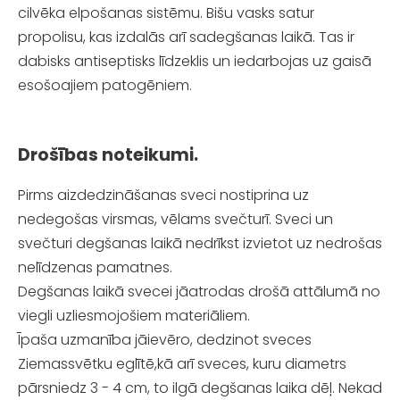
cilvēka elpošanas sistēmu. Bišu vasks satur
propolisu, kas izdalās arī sadegšanas laikā. Tas ir
dabisks antiseptisks līdzeklis un iedarbojas uz gaisā
esošoajiem patogēniem.
Drošības noteikumi.
Pirms aizdedzināšanas sveci nostiprina uz
nedegošas virsmas, vēlams svečturī. Sveci un
svečturi degšanas laikā nedrīkst izvietot uz nedrošas
nelīdzenas pamatnes.
Degšanas laikā svecei jāatrodas drošā attālumā no
viegli uzliesmojošiem materiāliem.
Īpaša uzmanība jāievēro, dedzinot sveces
Ziemassvētku eglītē,kā arī sveces, kuru diametrs
pārsniedz 3 - 4 cm, to ilgā degšanas laika dēļ. Nekad