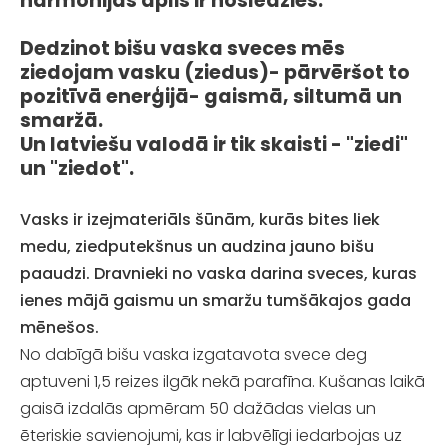
harmonijas aplis ir noslēdzies.
Dedzinot bišu vaska sveces mēs
ziedojam vasku (ziedus)- pārvēršot to
pozitīvā enerģijā- gaismā, siltumā un
smaržā.
Un latviešu valodā ir tik skaisti - "ziedi"
un "ziedot".
Vasks ir izejmateriāls šūnām, kurās bites liek
medu, ziedputekšnus un audzina jauno bišu
paaudzi. Dravnieki no vaska darina sveces, kuras
ienes mājā gaismu un smaržu tumšākajos gada
mēnešos.
No dabīgā bišu vaska izgatavota svece deg
aptuveni 1,5 reizes ilgāk nekā parafīna. Kušanas laikā
gaisā izdalās apmēram 50 dažādas vielas un
ēteriskie savienojumi, kas ir labvēlīgi iedarbojas uz