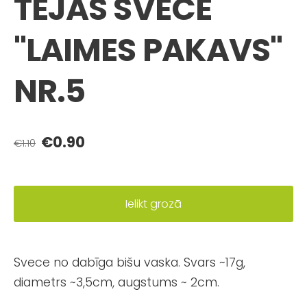
TĒJAS SVECE
"LAIMES PAKAVS"
NR.5
€0.90
€1.10
Ielikt grozā
Svece no dabīga bišu vaska. Svars ~17g,
diametrs ~3,5cm, augstums ~ 2cm.