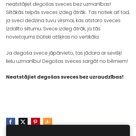
neatstājiet degošas sveces bez uzmanības!
Siltākās telpās sveces izdeg ātrāk.. Tas notiek arī tad,
ja sveci dedzina tuvu virsmai, kas atstaro sveces
izdalīto siltumu. Svece izdeg ātrāk, ja tās
novietojums būtiski atšķiras no vertikāla.
Ja degoša svece jāpārvieto, tas jādara ar sevišķi
lielu uzmanību! Degošas sveces sargāt no bērniem!
Neatstājiet degošas sveces bez uzraudzības!