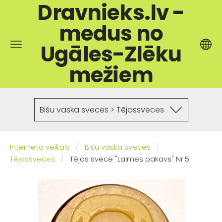
Dravnieks.lv -
medus no
Ugāles-Zlēku
mežiem
Bišu vaska sveces > Tējassveces
Interneta veikals
Bišu vaska sveces
Tējassveces
Tējas svece "Laimes pakavs" Nr.5