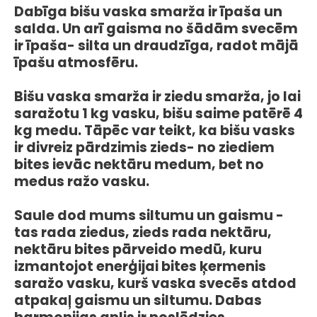
Dabīga bišu vaska smarža ir īpaša un
salda. Un arī gaisma no šādām svecēm
ir īpaša- silta un draudzīga, radot mājā
īpašu atmosfēru.
Bišu vaska smarža ir ziedu smarža, jo lai
saražotu 1 kg vasku, bišu saime patērē 4
kg medu. Tāpēc var teikt, ka bišu vasks
ir divreiz pārdzimis zieds- no ziediem
bites ievāc nektāru medum, bet no
medus ražo vasku.
Saule dod mums siltumu un gaismu -
tas rada ziedus, zieds rada nektāru,
nektāru bites pārveido medū, kuru
izmantojot enerģijai bites ķermenis
saražo vasku, kurš vaska svecēs atdod
atpakaļ gaismu un siltumu. Dabas