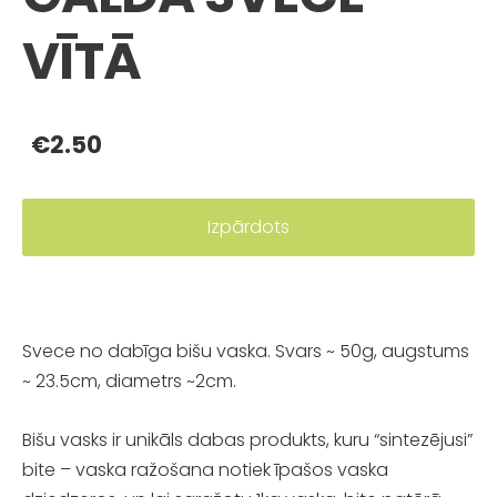
VĪTĀ
€2.50
Izpārdots
Svece no dabīga bišu vaska. Svars ~ 50g, augstums
~ 23.5cm, diametrs ~2cm.
Bišu vasks ir unikāls dabas produkts, kuru “sintezējusi”
bite – vaska ražošana notiek īpašos vaska