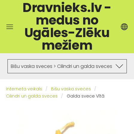
Dravnieks.lv -
medus no
Ugāles-Zlēku
mežiem
Bišu vaska sveces > Cilindri un galda sveces
Interneta veikals
Bišu vaska sveces
Cilindri un galda sveces
Galda svece Vītā