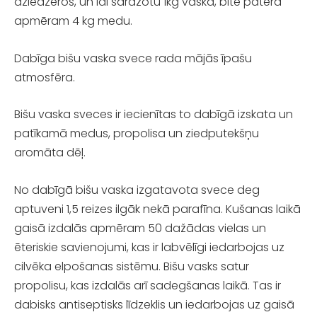
dziedzeros, un lai saražotu 1kg vaska, bite patērā
apmēram 4 kg medu.
Dabīga bišu vaska svece rada mājās īpašu
atmosfēra.
Bišu vaska sveces ir iecienītas to dabīgā izskata un
patīkamā medus, propolisa un ziedputekšņu
aromāta dēļ.
No dabīgā bišu vaska izgatavota svece deg
aptuveni 1,5 reizes ilgāk nekā parafīna. Kušanas laikā
gaisā izdalās apmēram 50 dažādas vielas un
ēteriskie savienojumi, kas ir labvēlīgi iedarbojas uz
cilvēka elpošanas sistēmu. Bišu vasks satur
propolisu, kas izdalās arī sadegšanas laikā. Tas ir
dabisks antiseptisks līdzeklis un iedarbojas uz gaisā