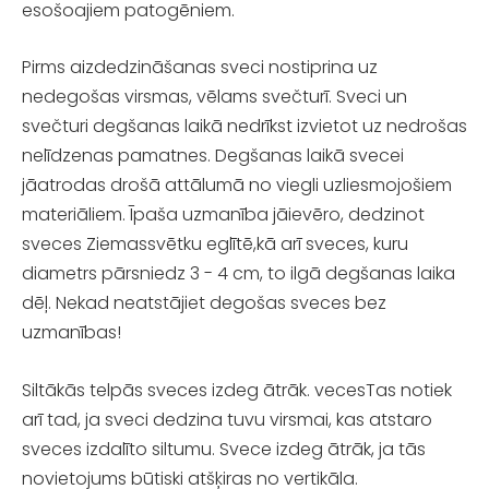
esošoajiem patogēniem.
Pirms aizdedzināšanas sveci nostiprina uz
nedegošas virsmas, vēlams svečturī. Sveci un
svečturi degšanas laikā nedrīkst izvietot uz nedrošas
nelīdzenas pamatnes. Degšanas laikā svecei
jāatrodas drošā attālumā no viegli uzliesmojošiem
materiāliem. Īpaša uzmanība jāievēro, dedzinot
sveces Ziemassvētku eglītē,kā arī sveces, kuru
diametrs pārsniedz 3 - 4 cm, to ilgā degšanas laika
dēļ. Nekad neatstājiet degošas sveces bez
uzmanības!
Siltākās telpās sveces izdeg ātrāk. vecesTas notiek
arī tad, ja sveci dedzina tuvu virsmai, kas atstaro
sveces izdalīto siltumu. Svece izdeg ātrāk, ja tās
novietojums būtiski atšķiras no vertikāla.