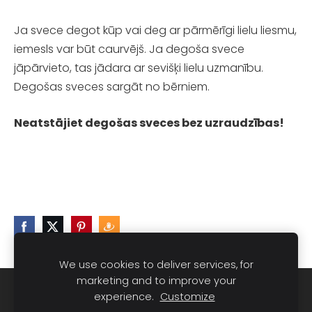
Ja svece degot kūp vai deg ar pārmērīgi lielu liesmu,
iemesls var būt caurvējš. Ja degoša svece
jāpārvieto, tas jādara ar sevišķi lielu uzmanību.
Degošas sveces sargāt no bērniem.
Neatstājiet degošas sveces bez uzraudzības!
We use cookies to deliver services, for
marketing and to improve your
Sīkdatnes
experience.
Customize