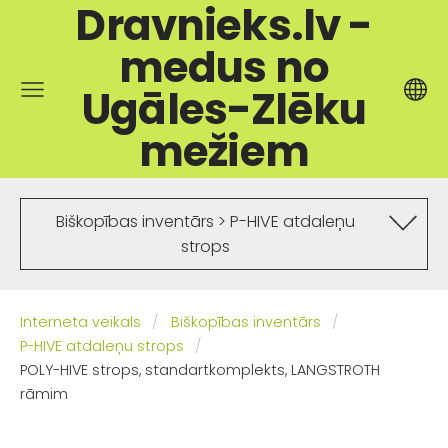
Dravnieks.lv -
medus no
Ugāles-Zlēku
mežiem
Biškopības inventārs > P-HIVE atdaleņu
strops
Interneta veikals
Biškopības inventārs
P-HIVE atdaleņu strops
POLY-HIVE strops, standartkomplekts, LANGSTROTH
rāmim