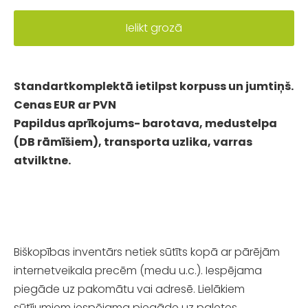
Ielikt grozā
Standartkomplektā ietilpst korpuss un jumtiņš.
Cenas EUR ar PVN
Papildus aprīkojums- barotava, medustelpa
(DB rāmīšiem), transporta uzlika, varras
atvilktne.
Biškopības inventārs netiek sūtīts kopā ar pārējām
internetveikala precēm (medu u.c.). Iespējama
piegāde uz pakomātu vai adresē. Lielākiem
sūtījumiem iespējama piegāde uz paletes.