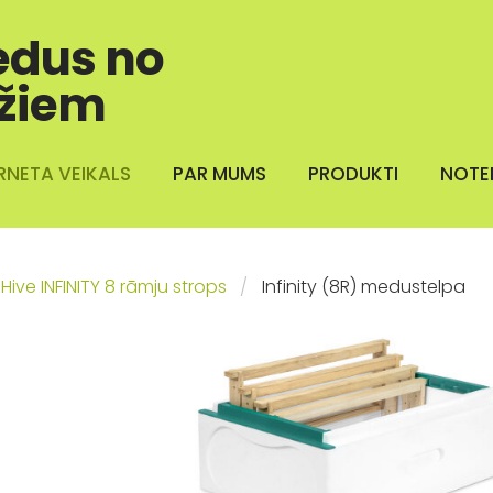
edus no
žiem
RNETA VEIKALS
PAR MUMS
PRODUKTI
NOTE
Hive INFINITY 8 rāmju strops
Infinity (8R) medustelpa