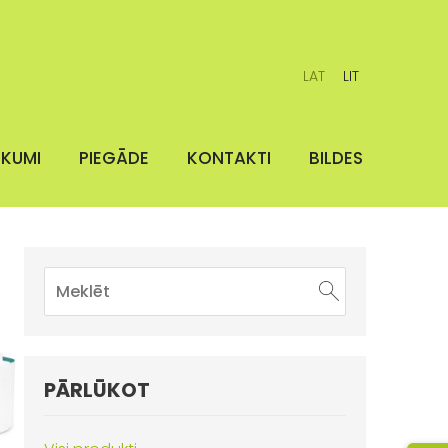
LAT
LIT
IKUMI
PIEGĀDE
KONTAKTI
BILDES
PĀRLŪKOT