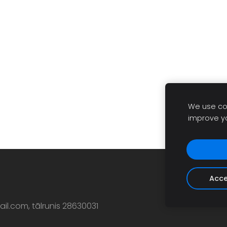
We use coo
improve y
Acce
ail.com
, tālrunis 28630031