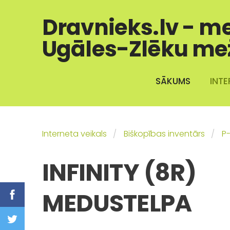
Dravnieks.lv - m
Ugāles-Zlēku me
SĀKUMS
INTE
Interneta veikals
Biškopības inventārs
P-
INFINITY (8R)
MEDUSTELPA