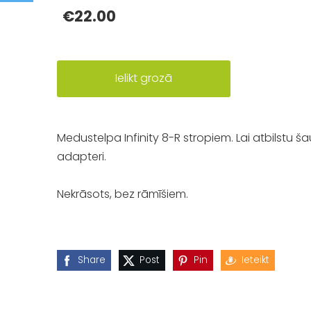
€22.00
Ielikt grozā
Medustelpa Infinity 8-R stropiem. Lai atbilstu 
adapteri.
Nekrāsots, bez rāmīšiem.
Share
Post
Pin
Ieteikt