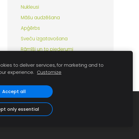
Nukleusi
Māšu audzēšana
Apģērbs
Sveču izgatavošana
Rāmīši un to piederumi
Ziedputekšņu un propolisa ieguve
kies to deliver services, for marketing and to
our experience.
Customize
Accept all
pt only essential