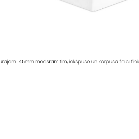
šaurajam 145mm medsrāmītim, iekšpusē un korpusa falcī fini