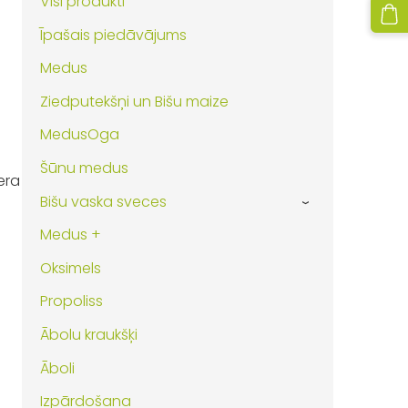
Visi produkti
Īpašais piedāvājums
Medus
Ziedputekšņi un Bišu maize
MedusOga
Šūnu medus
era
Bišu vaska sveces
›
Medus +
Oksimels
Propoliss
Ābolu kraukšķi
Āboli
Izpārdošana