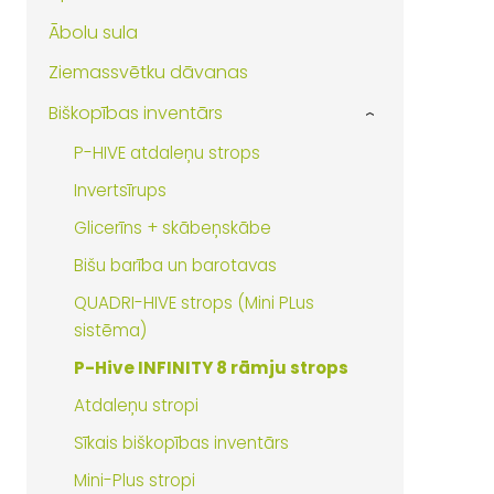
Ābolu sula
Ziemassvētku dāvanas
Biškopības inventārs
›
P-HIVE atdaleņu strops
Invertsīrups
Glicerīns + skābeņskābe
Bišu barība un barotavas
QUADRI-HIVE strops (Mini PLus
sistēma)
P-Hive INFINITY 8 rāmju strops
Atdaleņu stropi
Sīkais biškopības inventārs
Mini-Plus stropi