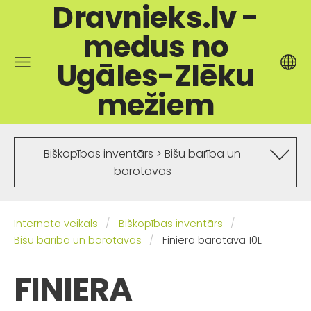
Dravnieks.lv -
medus no
Ugāles-Zlēku
mežiem
Biškopības inventārs > Bišu barība un
barotavas
Interneta veikals
Biškopības inventārs
Bišu barība un barotavas
Finiera barotava 10L
FINIERA