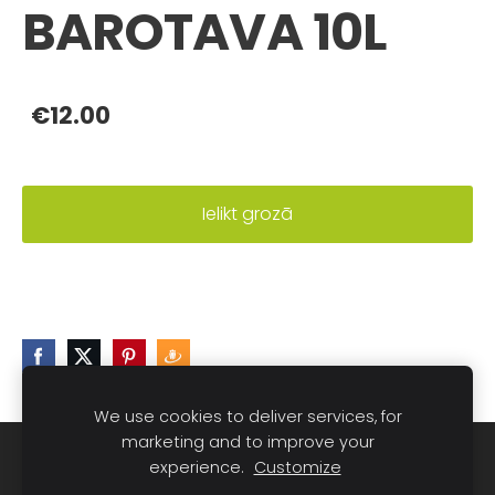
BAROTAVA 10L
€12.00
Ielikt grozā
We use cookies to deliver services, for
marketing and to improve your
Sīkdatnes
experience.
Customize