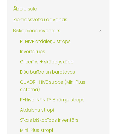
Ābolu sula
Ziemassvētku dāvanas
Biškopības inventārs
›
P-HIVE atdaleņu strops
Invertsīrups
Glicerīns + skābeņskābe
Bišu barība un barotavas
QUADRI-HIVE strops (Mini PLus
sistēma)
P-Hive INFINITY 8 rāmju strops
Atdaleņu stropi
Sīkais biškopības inventārs
Mini-Plus stropi