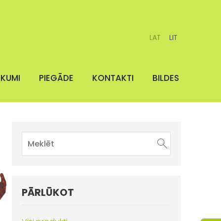
LAT
LIT
IKUMI
PIEGĀDE
KONTAKTI
BILDES
PĀRLŪKOT