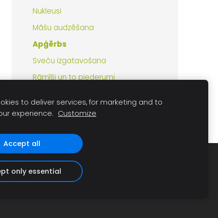
Nukleusi
Māšu audzēšana
Apģērbs
Sveču izgatavošana
Rāmīši un to piederumi
Ziedputekšņu un propolisa ieguve
kies to deliver services, for marketing and to
our experience.
Customize
Accept all
pt only essential