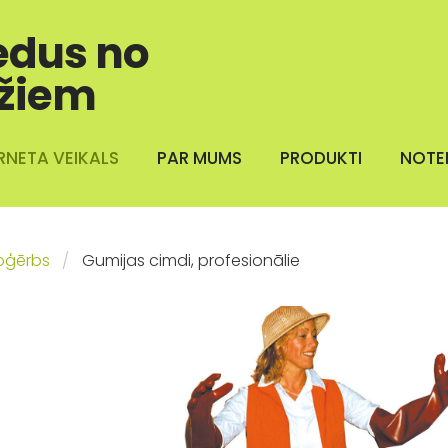
edus no
žiem
RNETA VEIKALS
PAR MUMS
PRODUKTI
NOTE
pģērbs
Gumijas cimdi, profesionālie
,