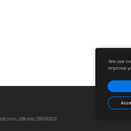
We use coo
improve y
Acce
ail.com
, tālrunis 28630031