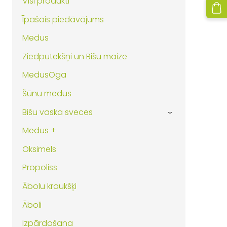
Visi produkti
Īpašais piedāvājums
Medus
Ziedputekšņi un Bišu maize
MedusOga
Šūnu medus
Bišu vaska sveces
›
Medus +
Oksimels
Propoliss
Ābolu kraukšķi
Āboli
Izpārdošana