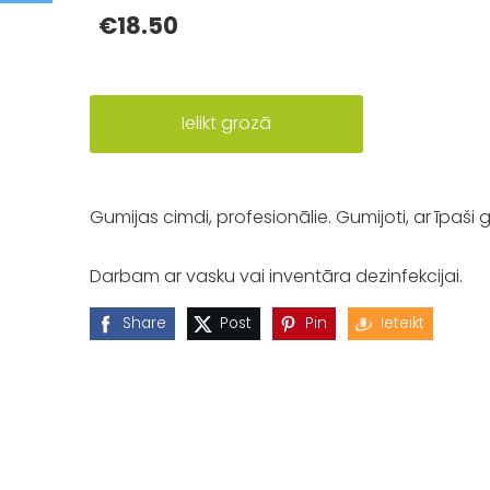
€18.50
Ielikt grozā
Gumijas cimdi, profesionālie. Gumijoti, ar īpaši
Darbam ar vasku vai inventāra dezinfekcijai.
Share
Post
Pin
Ieteikt