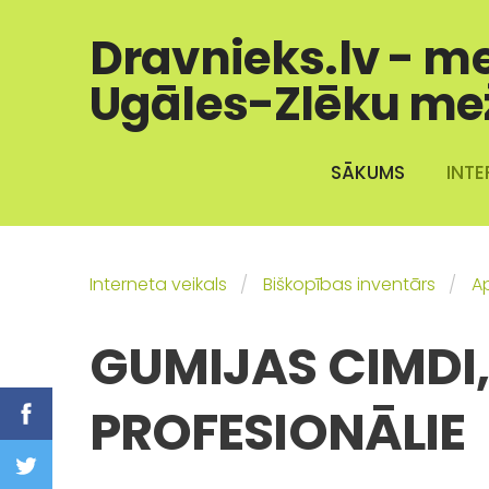
Dravnieks.lv - m
Ugāles-Zlēku me
SĀKUMS
INTE
Interneta veikals
Biškopības inventārs
A
GUMIJAS CIMDI
PROFESIONĀLIE