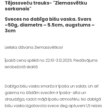
Tējassveču trauks- "Ziemasvētku
sarkanais"
Sveces no dabīga bišu vaska. Svars
~50g, diametrs ~ 5.5cm, augstums ~
3cm
Lieliska dāvana Ziemassvētkos!
Īpašā cena spēkā no 22.10-3.12.2025. Piedāvājums
ierobežotā skaitā.
Dabīga bišu vaska smarža ir īpaša un salda. Un arī
gaisma no šādām svecēm ir īpaša- silta un
draudzīga, radot mājā īpašu atmosfēru. No dabīgā
bišu vaska izgatavota svece deg aptuveni 1,5 reizes