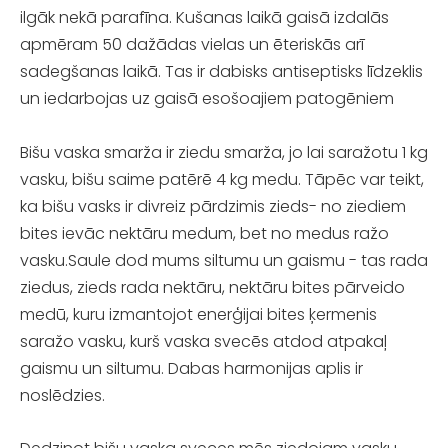
ilgāk nekā parafīna. Kušanas laikā gaisā izdalās
apmēram 50 dažādas vielas un ēteriskās arī
sadegšanas laikā. Tas ir dabisks antiseptisks līdzeklis
un iedarbojas uz gaisā esošoajiem patogēniem
Bišu vaska smarža ir ziedu smarža, jo lai saražotu 1 kg
vasku, bišu saime patērē 4 kg medu. Tāpēc var teikt,
ka bišu vasks ir divreiz pārdzimis zieds- no ziediem
bites ievāc nektāru medum, bet no medus ražo
vasku.Saule dod mums siltumu un gaismu - tas rada
ziedus, zieds rada nektāru, nektāru bites pārveido
medū, kuru izmantojot enerģijai bites ķermenis
saražo vasku, kurš vaska svecēs atdod atpakaļ
gaismu un siltumu. Dabas harmonijas aplis ir
noslēdzies.