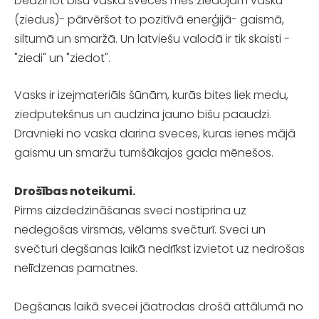
Dedzinot bišu vaska sveces mēs ziedojam vasku
(ziedus)- pārvēršot to pozitīvā enerģijā- gaismā,
siltumā un smaržā. Un latviešu valodā ir tik skaisti -
"ziedi" un "ziedot".
Vasks ir izejmateriāls šūnām, kurās bites liek medu,
ziedputekšnus un audzina jauno bišu paaudzi.
Dravnieki no vaska darina sveces, kuras ienes mājā
gaismu un smaržu tumšākajos gada mēnešos.
Drošības noteikumi.
Pirms aizdedzināšanas sveci nostiprina uz
nedegošas virsmas, vēlams svečturī. Sveci un
svečturi degšanas laikā nedrīkst izvietot uz nedrošas
nelīdzenas pamatnes.
Degšanas laikā svecei jāatrodas drošā attālumā no