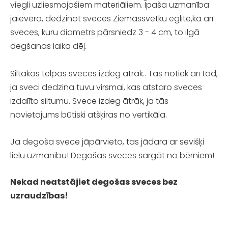
viegli uzliesmojošiem materiāliem. Īpaša uzmanība
jāievēro, dedzinot sveces Ziemassvētku eglītē,kā arī
sveces, kuru diametrs pārsniedz 3 - 4 cm, to ilgā
degšanas laika dēļ.
Siltākās telpās sveces izdeg ātrāk.. Tas notiek arī tad,
ja sveci dedzina tuvu virsmai, kas atstaro sveces
izdalīto siltumu. Svece izdeg ātrāk, ja tās
novietojums būtiski atšķiras no vertikāla.
Ja degoša svece jāpārvieto, tas jādara ar sevišķi
lielu uzmanību! Degošas sveces sargāt no bērniem!
Nekad neatstājiet degošas sveces bez
uzraudzības!