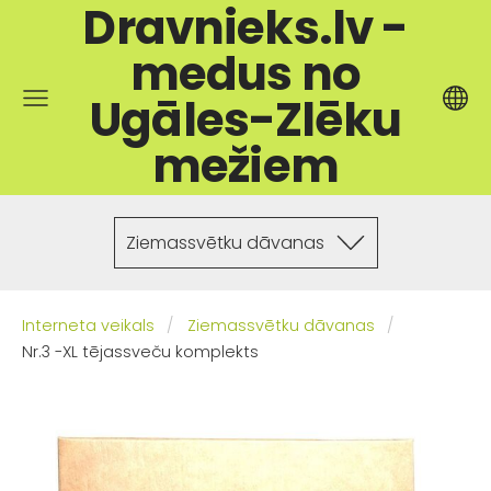
Dravnieks.lv -
medus no
Ugāles-Zlēku
mežiem
Ziemassvētku dāvanas
Interneta veikals
Ziemassvētku dāvanas
Nr.3 -XL tējassveču komplekts