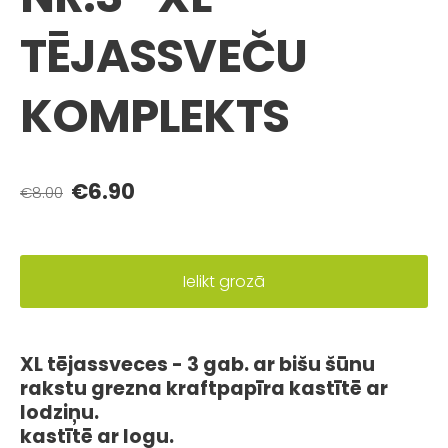
TĒJASSVEČU
KOMPLEKTS
€6.90
€8.00
Ielikt grozā
XL tējassveces - 3 gab. ar bišu šūnu
rakstu grezna kraftpapīra kastītē ar
lodziņu.
kastītē ar logu.