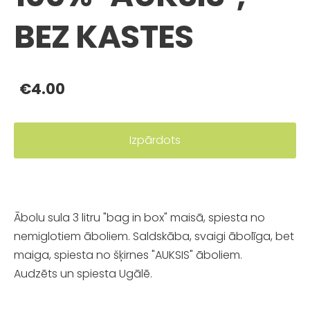
BEZ KASTES
€4.00
Izpārdots
Ābolu sula 3 litru "bag in box" maisā, spiesta no
nemiglotiem āboliem. Saldskāba, svaigi ābolīga, bet
maiga, spiesta no šķirnes "AUKSIS" āboliem.
Audzēts un spiesta Ugālē.