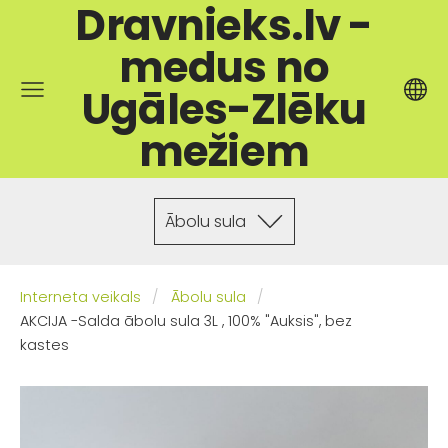
Dravnieks.lv -
medus no
Ugāles-Zlēku
mežiem
Ābolu sula
Interneta veikals
Ābolu sula
AKCIJA -Salda ābolu sula 3L , 100% "Auksis", bez
kastes