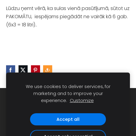
Lūdzu ņemt vērā, ka sulas vienā pasūtījumā, sūtot uz
PAKOMĀTU, iespējams piegādāt ne vairāk kā 6 gab.
(6x3 = 18 litri)..
We use cookies to deliver services, for
marketing and to improve your
Sīkdatnes
experience.
Customize
Dravnieks Ainars Millers, e-pasts:
Accept all
dravnieks@gmail.com
, tālrunis 28630031