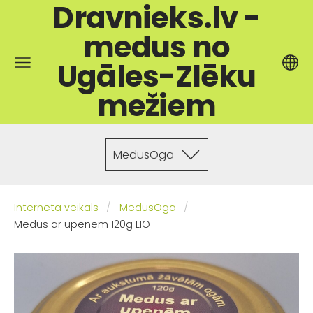
Dravnieks.lv -
medus no
Ugāles-Zlēku
mežiem
MedusOga
Interneta veikals
MedusOga
Medus ar upenēm 120g LIO