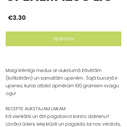
€3.30
Izpārdots
Maigi krēmīgs medus ar aukstumā žāvētām
(liofilizētām) un samaltām
upenēm
. Šajā burciņā ir
upenes, kuras atbilst apmēram 100 gramiem svaigu
ogu!
RECEPTE AUKSTAJAM LAIKAM
Kā vienkārši un ātri pagatavot karsto dzērienu?
Uzvāra ūdeni, ielej krūzē un pagaida, lai nav verdošs,