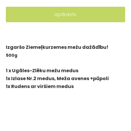
Izpārdots
Izgaršo Ziemeļkurzemes mežu dažādību!
500g
1 x Ugāles-Zlēku mežu medus
1x Izlase Nr.2 medus, Meža avenes +pūpoli
1x Rudens ar viršiem medus