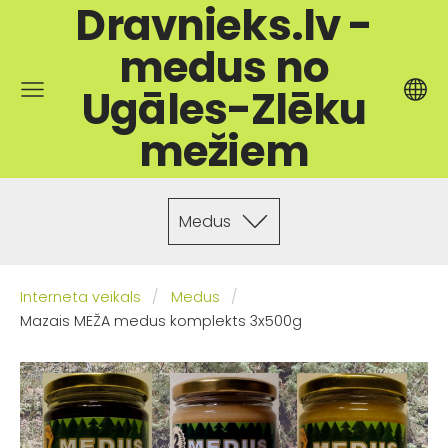
Dravnieks.lv -
medus no
Ugāles-Zlēku
mežiem
Medus
Interneta veikals
Medus
Mazais MEŽA medus komplekts 3x500g